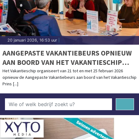
20 januari 2026, 16:53 uur
|
AANGEPASTE VAKANTIEBEURS OPNIEUW
AAN BOORD VAN HET VAKANTIESCHIP
PRINS WILLEM-ALEXANDER
Het Vakantieschip organiseert van 21 tot en met 25 februari 2026
opnieuw de Aangepaste Vakantiebeurs aan boord van het Vakantieschip
Prins [...]