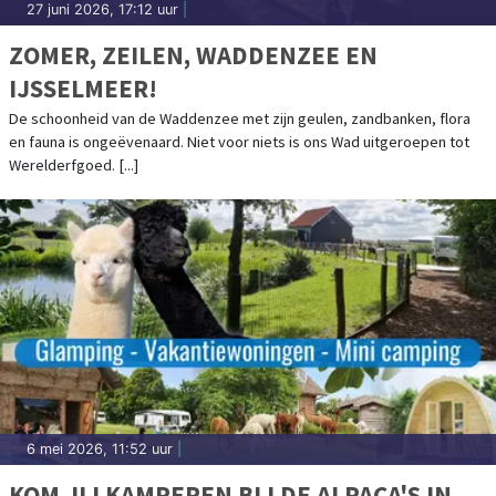
27 juni 2026, 17:12 uur
|
ZOMER, ZEILEN, WADDENZEE EN
IJSSELMEER!
De schoonheid van de Waddenzee met zijn geulen, zandbanken, flora
en fauna is ongeëvenaard. Niet voor niets is ons Wad uitgeroepen tot
Werelderfgoed. [...]
6 mei 2026, 11:52 uur
|
KOM JIJ KAMPEREN BIJ DE ALPACA'S IN