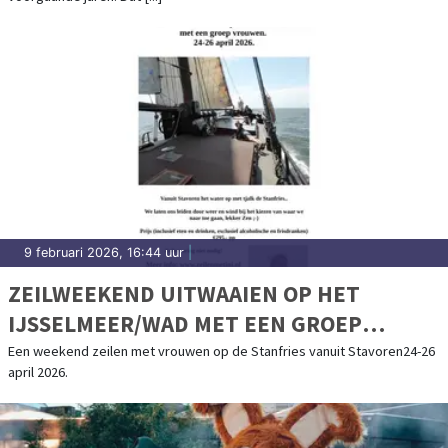
9 februari 2026, 16:44 uur
|
ZEILWEEKEND UITWAAIEN OP HET
IJSSELMEER/WAD MET EEN GROEP
VROUWEN
Een weekend zeilen met vrouwen op de Stanfries vanuit Stavoren24-26
april 2026.