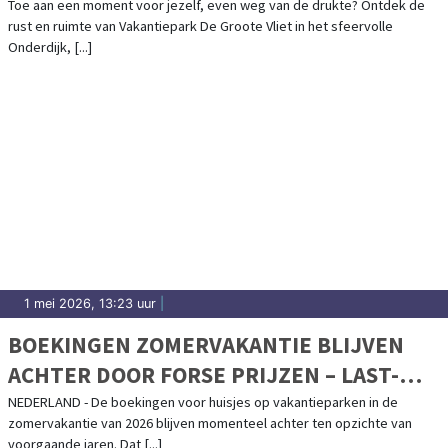
Toe aan een moment voor jezelf, even weg van de drukte? Ontdek de
rust en ruimte van Vakantiepark De Groote Vliet in het sfeervolle
Onderdijk, [...]
1 mei 2026, 13:23 uur
|
BOEKINGEN ZOMERVAKANTIE BLIJVEN
ACHTER DOOR FORSE PRIJZEN – LAST-
MINUTE EXPLOSIE VERWACHT
NEDERLAND - De boekingen voor huisjes op vakantieparken in de
zomervakantie van 2026 blijven momenteel achter ten opzichte van
voorgaande jaren. Dat [...]