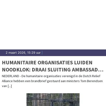
2 maart 2026, 15:29 uur
|
HUMANITAIRE ORGANISATIES LUIDEN
NOODKLOK: DRAAI SLUITING AMBASSADE
ZUID-SOEDAN TERUG
NEDERLAND - De humanitaire organisaties verenigd in de Dutch Relief
Alliance hebben een brandbrief gestuurd aan ministers Tom Berendsen
van [...]