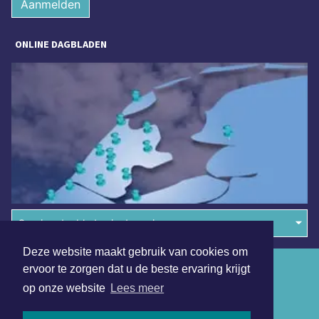
Aanmelden
ONLINE DAGBLADEN
Overige dagbladen in de regio
Deze website maakt gebruik van cookies om
Algemene voorwaarden
ervoor te zorgen dat u de beste ervaring krijgt
op onze website
Lees meer
Disclaimer
Privacy Statement