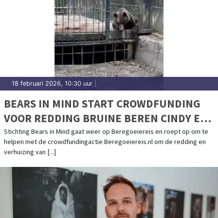
18 februari 2026, 10:30 uur
|
BEARS IN MIND START CROWDFUNDING
VOOR REDDING BRUINE BEREN CINDY EN
FELIPE UIT AZERBEIDZJAN
Stichting Bears in Mind gaat weer op Beregoeiereis en roept op om te
helpen met de crowdfundingactie Beregoeiereis.nl om de redding en
verhuizing van [...]