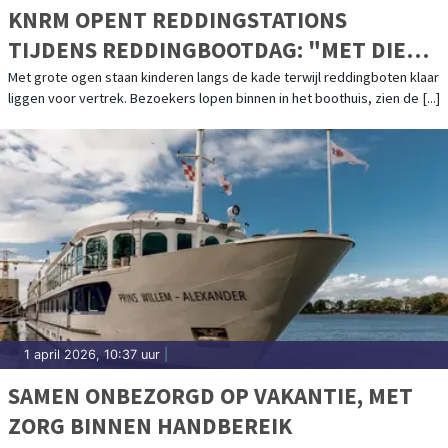
KNRM OPENT REDDINGSTATIONS
TIJDENS REDDINGBOOTDAG: "MET DIE
BOOT OVER DE GOLVEN, DAT VERGEET JE
Met grote ogen staan kinderen langs de kade terwijl reddingboten klaar
liggen voor vertrek. Bezoekers lopen binnen in het boothuis, zien de [...]
NOOIT MEER"
1 april 2026, 10:37 uur
|
SAMEN ONBEZORGD OP VAKANTIE, MET
ZORG BINNEN HANDBEREIK