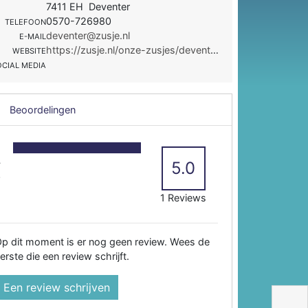
7411 EH Deventer
0570-726980
TELEFOON
deventer@zusje.nl
E-MAIL
https://zusje.nl/onze-zusjes/deventer/
WEBSITE
OCIAL MEDIA
Beoordelingen
5
4
5.0
3
2
1 Reviews
p dit moment is er nog geen review. Wees de
erste die een review schrijft.
Een review schrijven