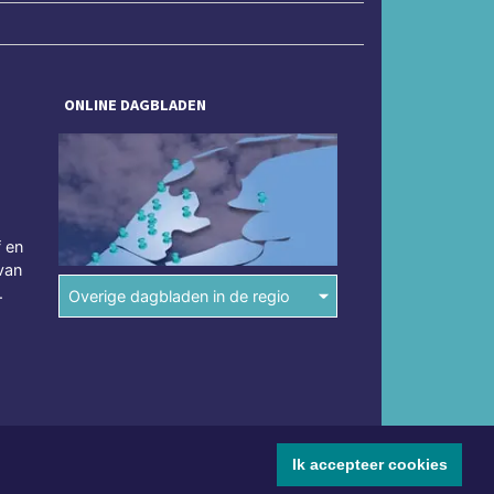
ONLINE DAGBLADEN
f en
van
.
Overige dagbladen in de regio
Ik accepteer cookies
mene voorwaarden
Disclaimer
Privacy Statement