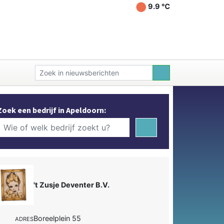
9.9 ℃
Zoek een bedrijf in Apeldoorn:
't Zusje Deventer B.V.
Boreelplein 55
ADRES