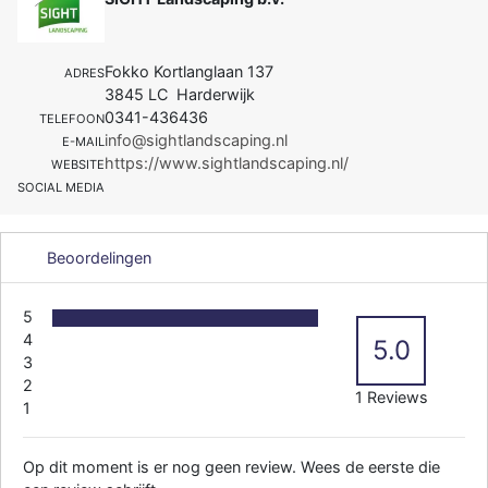
Fokko Kortlanglaan 137
ADRES
3845 LC Harderwijk
0341-436436
TELEFOON
info@sightlandscaping.nl
E-MAIL
https://www.sightlandscaping.nl/
WEBSITE
SOCIAL MEDIA
Beoordelingen
5
4
5.0
3
2
1 Reviews
1
Op dit moment is er nog geen review. Wees de eerste die