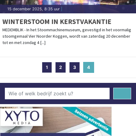
15 december 2025, 8:35 uur
|
WINTERSTOOM IN KERSTVAKANTIE
MEDEMBLIK - In het Stoommachinemuseum, gevestigd in het voormalig
stoomgemaal Vier Noorder Koggen, wordt van zaterdag 20 december
tot en met zondag 4 [...]
1
2
3
4
(current)