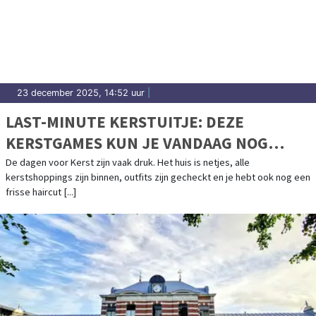
23 december 2025, 14:52 uur
|
LAST-MINUTE KERSTUITJE: DEZE
KERSTGAMES KUN JE VANDAAG NOG
SPELEN
De dagen voor Kerst zijn vaak druk. Het huis is netjes, alle
kerstshoppings zijn binnen, outfits zijn gecheckt en je hebt ook nog een
frisse haircut [...]