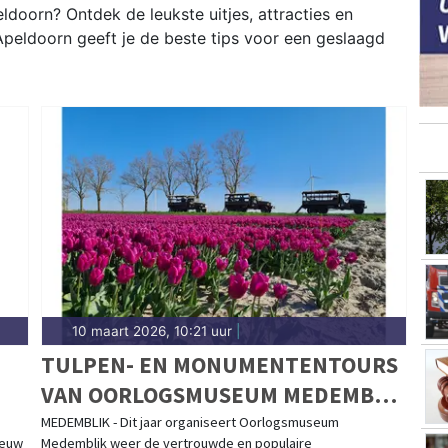
doorn? Ontdek de leukste uitjes, attracties en
peldoorn geeft je de beste tips voor een geslaagd
10 maart 2026, 10:21 uur
|
TULPEN- EN MONUMENTENTOURS
VAN OORLOGSMUSEUM MEDEMBLIK
ND
VAN START!
MEDEMBLIK - Dit jaar organiseert Oorlogsmuseum
ieuw
Medemblik weer de vertrouwde en populaire