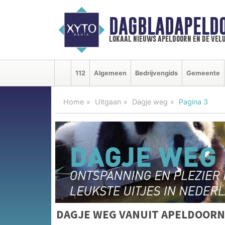
DAGBLADAPELD
lokaal nieuws apeldoorn en de vel
112
Algemeen
Bedrijvengids
Gemeente
Home
Uitgaan
Dagje weg
Pagina 3
DAGJE WEG VANUIT APELDOORN