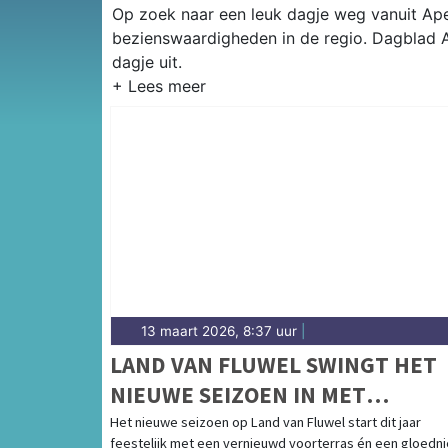
Op zoek naar een leuk dagje weg vanuit Apel
bezienswaardigheden in de regio. Dagblad A
dagje uit.
13 maart 2026, 8:37 uur
|
LAND VAN FLUWEL SWINGT HET
NIEUWE SEIZOEN IN MET
VERNIEUWD VOORTERRAS EN LA
Het nieuwe seizoen op Land van Fluwel start dit jaar
feestelijk met een vernieuwd voorterras én een gloedn