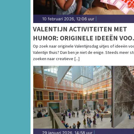
10 februari 2026, 12:06 uur
|
VALENTIJN ACTIVITEITEN MET
HUMOR: ORIGINELE IDEEËN VOO
VALENTIJN THUIS
Op zoek naar originele Valentijnsdag uitjes of ideeën vo
Valentijn thuis? Dan ben je niet de enige. Steeds meer st
zoeken naar creatieve [...]
29 januari 2026, 14:58 uur
|