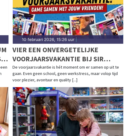
10 februari 2026, 15:26 uur
|
UM
VIER EEN ONVERGETELIJKE
S
VOORJAARSVAKANTIE BIJ SIR
WINSTON FUN & GAMES!
 een
De voorjaarsvakantie is hét moment om er samen op uit te
n
gaan. Even geen school, geen werkstress, maar volop tijd
voor plezier, avontuur en quality [...]