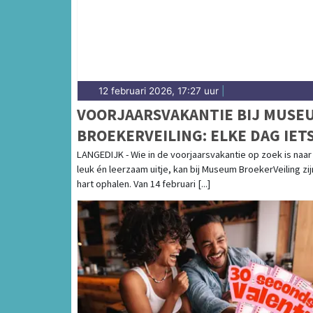
12 februari 2026, 17:27 uur
|
VOORJAARSVAKANTIE BIJ MUSE
BROEKERVEILING: ELKE DAG IET
TE BELEVEN!
LANGEDIJK - Wie in de voorjaarsvakantie op zoek is naar
leuk én leerzaam uitje, kan bij Museum BroekerVeiling zij
hart ophalen. Van 14 februari [...]