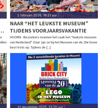
5 februari 2026, 16:21 uur
|
NAAR “HET LEUKSTE MUSEUM”
R
TIJDENS VOORJAARSVAKANTIE
or
HOORN - Bezoekers noemen het vaak het “leukste museum
ellen
van Nederland”. Daar zijn ze bij het Museum van de 20e Eeuw
best trots op. Tijdens de [...]
31 december 2025, 13:20 uur
|