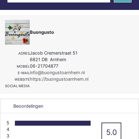
Buongusto
Jacob Cremerstraat 51
ADRES
6821 DB Arnhem
06-21704877
MOBIEL
info@buongustoarnhem.nl
E-MAIL
https://buongustoarnhem.nl
WEBSITE
SOCIAL MEDIA
Beoordelingen
5
4
5.0
3