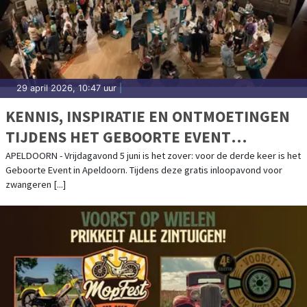
29 april 2026, 10:47 uur
|
KENNIS, INSPIRATIE EN ONTMOETINGEN
TIJDENS HET GEBOORTE EVENT
APELDOORN OP 5 JUNI 2026
APELDOORN - Vrijdagavond 5 juni is het zover: voor de derde keer is het
Geboorte Event in Apeldoorn. Tijdens deze gratis inloopavond voor
zwangeren [...]