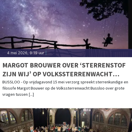
4 mei 2026, 9:19 uur
|
MARGOT BROUWER OVER ‘STERRENSTOF
ZIJN WIJ’ OP VOLKSSTERRENWACHT
BUSSLOO
BUSSLOO - Op vrijdagavond 15 mei verzorg spreekt sterrenkundige en
filosofe Margot Bouwer op de Volkssterrenwacht Bussloo over grote
vragen tussen [...]