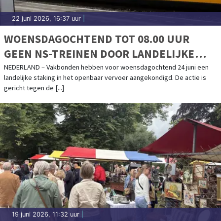
22 juni 2026, 16:37 uur
|
WOENSDAGOCHTEND TOT 08.00 UUR
GEEN NS-TREINEN DOOR LANDELIJKE
STAKING
NEDERLAND – Vakbonden hebben voor woensdagochtend 24 juni een
landelijke staking in het openbaar vervoer aangekondigd. De actie is
gericht tegen de [...]
19 juni 2026, 11:32 uur
|