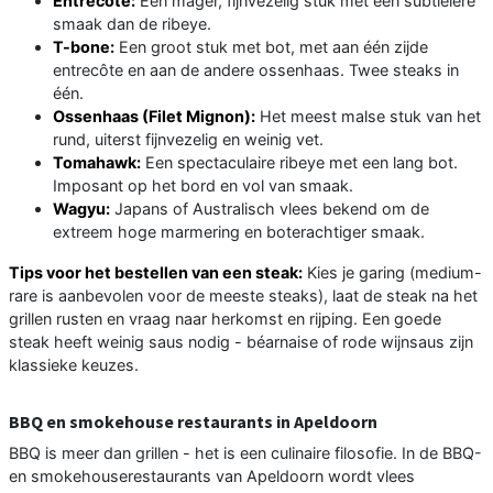
Entrecôte:
Een mager, fijnvezelig stuk met een subtielere
smaak dan de ribeye.
T-bone:
Een groot stuk met bot, met aan één zijde
entrecôte en aan de andere ossenhaas. Twee steaks in
één.
Ossenhaas (Filet Mignon):
Het meest malse stuk van het
rund, uiterst fijnvezelig en weinig vet.
Tomahawk:
Een spectaculaire ribeye met een lang bot.
Imposant op het bord en vol van smaak.
Wagyu:
Japans of Australisch vlees bekend om de
extreem hoge marmering en boterachtiger smaak.
Tips voor het bestellen van een steak:
Kies je garing (medium-
rare is aanbevolen voor de meeste steaks), laat de steak na het
grillen rusten en vraag naar herkomst en rijping. Een goede
steak heeft weinig saus nodig - béarnaise of rode wijnsaus zijn
klassieke keuzes.
BBQ en smokehouse restaurants in Apeldoorn
BBQ is meer dan grillen - het is een culinaire filosofie. In de BBQ-
en smokehouserestaurants van Apeldoorn wordt vlees