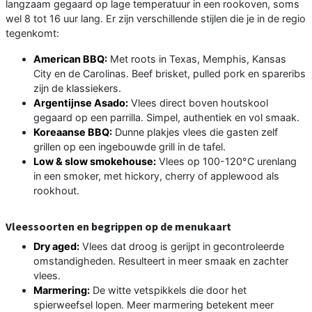
langzaam gegaard op lage temperatuur in een rookoven, soms
wel 8 tot 16 uur lang. Er zijn verschillende stijlen die je in de regio
tegenkomt:
American BBQ:
Met roots in Texas, Memphis, Kansas
City en de Carolinas. Beef brisket, pulled pork en spareribs
zijn de klassiekers.
Argentijnse Asado:
Vlees direct boven houtskool
gegaard op een parrilla. Simpel, authentiek en vol smaak.
Koreaanse BBQ:
Dunne plakjes vlees die gasten zelf
grillen op een ingebouwde grill in de tafel.
Low & slow smokehouse:
Vlees op 100-120°C urenlang
in een smoker, met hickory, cherry of applewood als
rookhout.
Vleessoorten en begrippen op de menukaart
Dry aged:
Vlees dat droog is gerijpt in gecontroleerde
omstandigheden. Resulteert in meer smaak en zachter
vlees.
Marmering:
De witte vetspikkels die door het
spierweefsel lopen. Meer marmering betekent meer