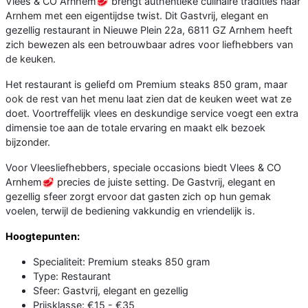
Vlees & CO Arnhem🥩 brengt authentieke culinaire tradities naar
Arnhem met een eigentijdse twist. Dit Gastvrij, elegant en
gezellig restaurant in Nieuwe Plein 22a, 6811 GZ Arnhem heeft
zich bewezen als een betrouwbaar adres voor liefhebbers van
de keuken.
Het restaurant is geliefd om Premium steaks 850 gram, maar
ook de rest van het menu laat zien dat de keuken weet wat ze
doet. Voortreffelijk vlees en deskundige service voegt een extra
dimensie toe aan de totale ervaring en maakt elk bezoek
bijzonder.
Voor Vleesliefhebbers, speciale occasions biedt Vlees & CO
Arnhem🥩 precies de juiste setting. De Gastvrij, elegant en
gezellig sfeer zorgt ervoor dat gasten zich op hun gemak
voelen, terwijl de bediening vakkundig en vriendelijk is.
Hoogtepunten:
Specialiteit: Premium steaks 850 gram
Type: Restaurant
Sfeer: Gastvrij, elegant en gezellig
Prijsklasse: €15 - €35