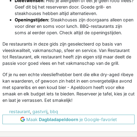
Dieetwensen:
Heb je allergieën of eet je geen rood vlees?
Geef dit bij het reserveren door. Goede grill- en
steakhouses hebben altijd alternatieven.
Openingstijden:
Steakhouses zijn doorgaans alleen open
voor diner en soms voor lunch. BBQ-restaurants zijn
soms al eerder open. Check altijd de openingstijden.
De restaurants in deze gids zijn geselecteerd op basis van
vleeskwaliteit, vakmanschap, sfeer en service. Van Restaurant
tot Restaurant, elk restaurant heeft zijn eigen stijl maar deelt de
passie voor goed vlees en het vakmanschap van de grill.
Of je nu een echte vleesliefhebber bent die elke dry-aged ribeye
kan waarderen, of gewoon zin hebt in een onvergetelijke avond
met spareribs en een koud bier - Apeldoorn heeft voor elke
smaak en elk budget iets te bieden. Reserveer je tafel, kies je cut
en laat je verrassen. Eet smakelijk!
restaurant
,
gastvrij
,
bbq
Maak
Dagbladapeldoorn
je Google-favoriet