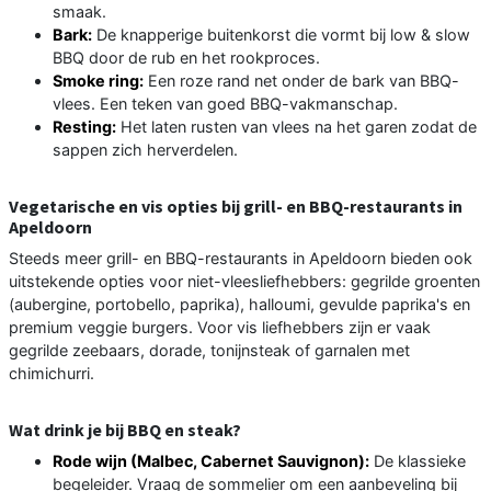
smaak.
Bark:
De knapperige buitenkorst die vormt bij low & slow
BBQ door de rub en het rookproces.
Smoke ring:
Een roze rand net onder de bark van BBQ-
vlees. Een teken van goed BBQ-vakmanschap.
Resting:
Het laten rusten van vlees na het garen zodat de
sappen zich herverdelen.
Vegetarische en vis opties bij grill- en BBQ-restaurants in
Apeldoorn
Steeds meer grill- en BBQ-restaurants in Apeldoorn bieden ook
uitstekende opties voor niet-vleesliefhebbers: gegrilde groenten
(aubergine, portobello, paprika), halloumi, gevulde paprika's en
premium veggie burgers. Voor vis liefhebbers zijn er vaak
gegrilde zeebaars, dorade, tonijnsteak of garnalen met
chimichurri.
Wat drink je bij BBQ en steak?
Rode wijn (Malbec, Cabernet Sauvignon):
De klassieke
begeleider. Vraag de sommelier om een aanbeveling bij