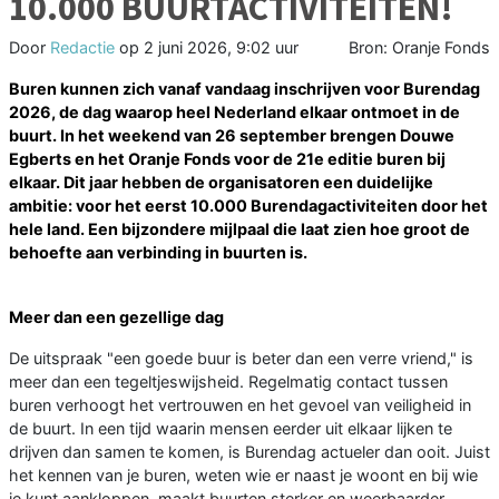
10.000 BUURTACTIVITEITEN!
Door
Redactie
op
2 juni 2026, 9:02 uur
Bron: Oranje Fonds
Buren kunnen zich vanaf vandaag inschrijven voor Burendag
2026, de dag waarop heel Nederland elkaar ontmoet in de
buurt. In het weekend van 26 september brengen Douwe
Egberts en het Oranje Fonds voor de 21e editie buren bij
elkaar. Dit jaar hebben de organisatoren een duidelijke
ambitie: voor het eerst 10.000 Burendagactiviteiten door het
hele land. Een bijzondere mijlpaal die laat zien hoe groot de
behoefte aan verbinding in buurten is.
Meer dan een gezellige dag
De uitspraak "een goede buur is beter dan een verre vriend," is
meer dan een tegeltjeswijsheid. Regelmatig contact tussen
buren verhoogt het vertrouwen en het gevoel van veiligheid in
de buurt. In een tijd waarin mensen eerder uit elkaar lijken te
drijven dan samen te komen, is Burendag actueler dan ooit. Juist
het kennen van je buren, weten wie er naast je woont en bij wie
je kunt aankloppen, maakt buurten sterker en weerbaarder.