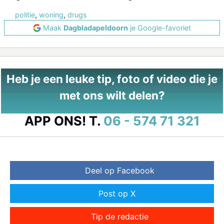
politie
,
woning
,
drugs
Maak
Dagbladapeldoorn
je Google-favoriet
Heb je een leuke tip, foto of video die je
met ons wilt delen?
APP ONS!
T.
06 - 574 71 321
Deel op Facebook
Post op X
Tip de redactie