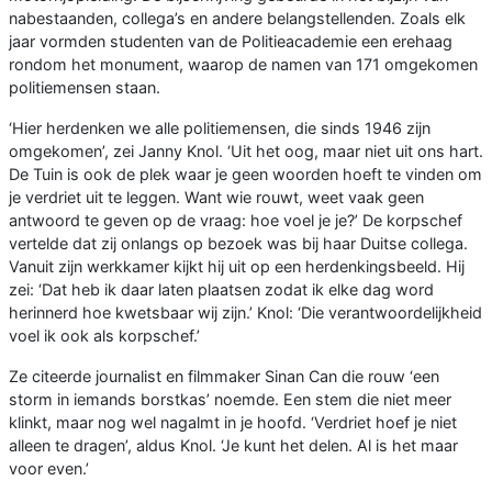
nabestaanden, collega’s en andere belangstellenden. Zoals elk
jaar vormden studenten van de Politieacademie een erehaag
rondom het monument, waarop de namen van 171 omgekomen
politiemensen staan.
‘Hier herdenken we alle politiemensen, die sinds 1946 zijn
omgekomen’, zei Janny Knol. ‘Uit het oog, maar niet uit ons hart.
De Tuin is ook de plek waar je geen woorden hoeft te vinden om
je verdriet uit te leggen. Want wie rouwt, weet vaak geen
antwoord te geven op de vraag: hoe voel je je?’ De korpschef
vertelde dat zij onlangs op bezoek was bij haar Duitse collega.
Vanuit zijn werkkamer kijkt hij uit op een herdenkingsbeeld. Hij
zei: ‘Dat heb ik daar laten plaatsen zodat ik elke dag word
herinnerd hoe kwetsbaar wij zijn.’ Knol: ‘Die verantwoordelijkheid
voel ik ook als korpschef.’
Ze citeerde journalist en filmmaker Sinan Can die rouw ‘een
storm in iemands borstkas’ noemde. Een stem die niet meer
klinkt, maar nog wel nagalmt in je hoofd. ‘Verdriet hoef je niet
alleen te dragen’, aldus Knol. ‘Je kunt het delen. Al is het maar
voor even.’