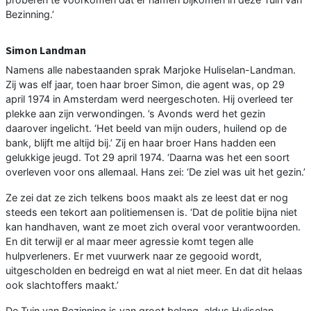
Bezinning.’
Simon Landman
Namens alle nabestaanden sprak Marjoke Huliselan-Landman.
Zij was elf jaar, toen haar broer Simon, die agent was, op 29
april 1974 in Amsterdam werd neergeschoten. Hij overleed ter
plekke aan zijn verwondingen. ’s Avonds werd het gezin
daarover ingelicht. ‘Het beeld van mijn ouders, huilend op de
bank, blijft me altijd bij.’ Zij en haar broer Hans hadden een
gelukkige jeugd. Tot 29 april 1974. ‘Daarna was het een soort
overleven voor ons allemaal. Hans zei: ‘De ziel was uit het gezin.’
Ze zei dat ze zich telkens boos maakt als ze leest dat er nog
steeds een tekort aan politiemensen is. ‘Dat de politie bijna niet
kan handhaven, want ze moet zich overal voor verantwoorden.
En dit terwijl er al maar meer agressie komt tegen alle
hulpverleners. Er met vuurwerk naar ze gegooid wordt,
uitgescholden en bedreigd en wat al niet meer. En dat dit helaas
ook slachtoffers maakt.’
De Tuin van Bezinning is van groot belang, aldus Huliselan-