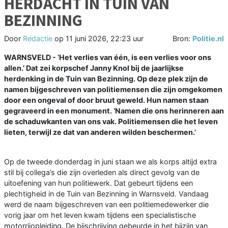
HERDACHT IN TUIN VAN
BEZINNING
Door
Redactie
op
11 juni 2026, 22:23 uur
Bron:
Politie.nl
WARNSVELD - ‘Het verlies van één, is een verlies voor ons
allen.’ Dat zei korpschef Janny Knol bij de jaarlijkse
herdenking in de Tuin van Bezinning. Op deze plek zijn de
namen bijgeschreven van politiemensen die zijn omgekomen
door een ongeval of door bruut geweld. Hun namen staan
gegraveerd in een monument. ‘Namen die ons herinneren aan
de schaduwkanten van ons vak. Politiemensen die het leven
lieten, terwijl ze dat van anderen wilden beschermen.’
Op de tweede donderdag in juni staan we als korps altijd extra
stil bij collega’s die zijn overleden als direct gevolg van de
uitoefening van hun politiewerk. Dat gebeurt tijdens een
plechtigheid in de Tuin van Bezinning in Warnsveld. Vandaag
werd de naam bijgeschreven van een politiemedewerker die
vorig jaar om het leven kwam tijdens een specialistische
motorrijopleiding. De bijschrijving gebeurde in het bijzijn van