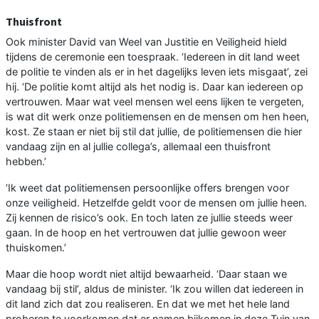
Thuisfront
Ook minister David van Weel van Justitie en Veiligheid hield
tijdens de ceremonie een toespraak. ‘Iedereen in dit land weet
de politie te vinden als er in het dagelijks leven iets misgaat’, zei
hij. ‘De politie komt altijd als het nodig is. Daar kan iedereen op
vertrouwen. Maar wat veel mensen wel eens lijken te vergeten,
is wat dit werk onze politiemensen en de mensen om hen heen,
kost. Ze staan er niet bij stil dat jullie, de politiemensen die hier
vandaag zijn en al jullie collega’s, allemaal een thuisfront
hebben.’
‘Ik weet dat politiemensen persoonlijke offers brengen voor
onze veiligheid. Hetzelfde geldt voor de mensen om jullie heen.
Zij kennen de risico’s ook. En toch laten ze jullie steeds weer
gaan. In de hoop en het vertrouwen dat jullie gewoon weer
thuiskomen.’
Maar die hoop wordt niet altijd bewaarheid. ‘Daar staan we
vandaag bij stil’, aldus de minister. ‘Ik zou willen dat iedereen in
dit land zich dat zou realiseren. En dat we met het hele land
proberen te voorkomen dat er namen bijkomen in deze Tuin van