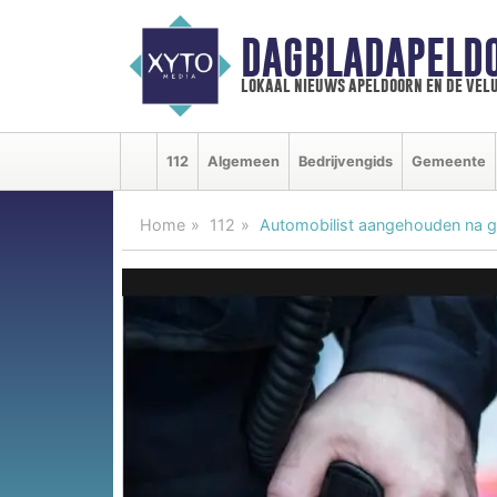
DAGBLADAPELD
lokaal nieuws apeldoorn en de vel
112
Algemeen
Bedrijvengids
Gemeente
Home
112
Automobilist aangehouden na ge