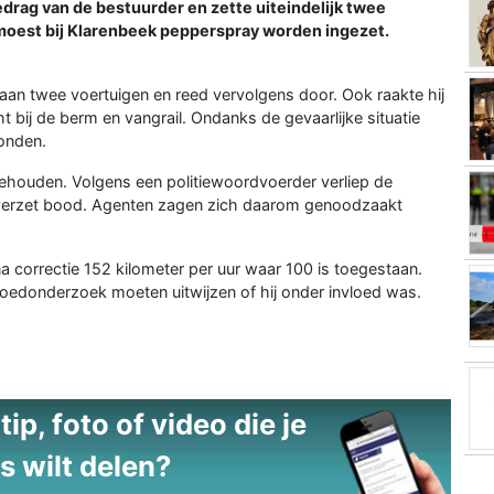
edrag van de bestuurder en zette uiteindelijk twee
 moest bij Klarenbeek pepperspray worden ingezet.
an twee voertuigen en reed vervolgens door. Ook raakte hij
 bij de berm en vangrail. Ondanks de gevaarlijke situatie
wonden.
ehouden. Volgens een politiewoordvoerder verliep de
 verzet bood. Agenten zagen zich daarom genoodzaakt
na correctie 152 kilometer per uur waar 100 is toegestaan.
bloedonderzoek moeten uitwijzen of hij onder invloed was.
ip, foto of video die je
s wilt delen?